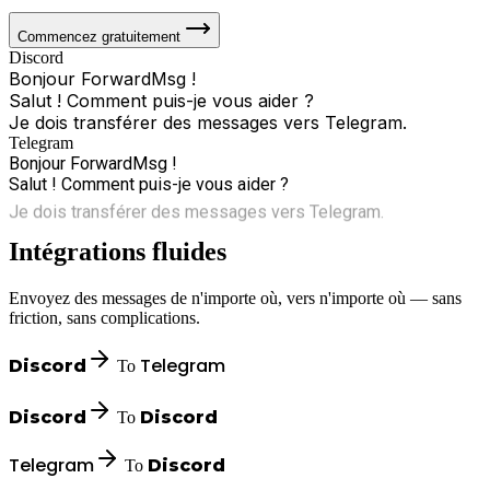
Commencez gratuitement
Discord
Bonjour ForwardMsg !
Salut ! Comment puis-je vous aider ?
Je dois transférer des messages vers Telegram.
Telegram
Bonjour ForwardMsg !
Salut ! Comment puis-je vous aider ?
Je dois transférer des messages vers Telegram.
Intégrations fluides
Envoyez des messages de n'importe où, vers n'importe où — sans
friction, sans complications.
Telegram
Discord
To
Discord
Discord
To
Telegram
Discord
To