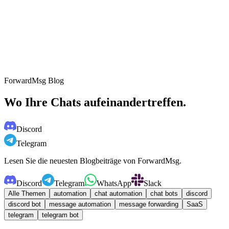
Integrationen
Funktionen
So funktioniert es
Preise
FAQ
de
de
JETZT STARTEN
ForwardMsg Blog
Wo Ihre Chats aufeinandertreffen.
Discord
Telegram
Lesen Sie die neuesten Blogbeiträge von ForwardMsg.
Discord
Telegram
WhatsApp
Slack
Alle Themen
automation
chat automation
chat bots
discord
discord bot
message automation
message forwarding
SaaS
telegram
telegram bot