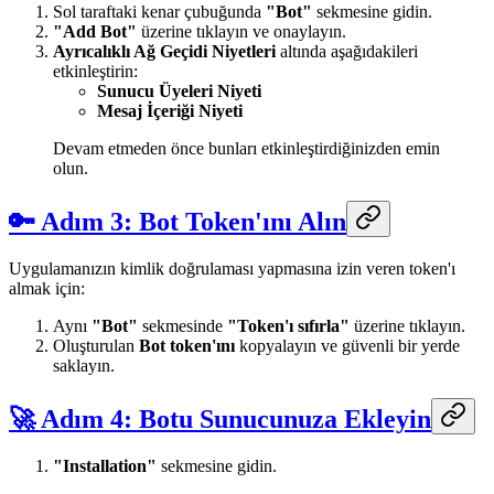
Sol taraftaki kenar çubuğunda
"Bot"
sekmesine gidin.
"Add Bot"
üzerine tıklayın ve onaylayın.
Ayrıcalıklı Ağ Geçidi Niyetleri
altında aşağıdakileri
etkinleştirin:
Sunucu Üyeleri Niyeti
Mesaj İçeriği Niyeti
Devam etmeden önce bunları etkinleştirdiğinizden emin
olun.
🔑 Adım 3: Bot Token'ını Alın
Uygulamanızın kimlik doğrulaması yapmasına izin veren token'ı
almak için:
Aynı
"Bot"
sekmesinde
"Token'ı sıfırla"
üzerine tıklayın.
Oluşturulan
Bot token'ını
kopyalayın ve güvenli bir yerde
saklayın.
🚀 Adım 4: Botu Sunucunuza Ekleyin
"Installation"
sekmesine gidin.