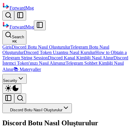
ForwardMsg
ForwardMsg
Search
⌘
K
Giriş
Discord Botu Nasıl Oluşturulur
Telegram Botu Nasıl
Oluşturulur
Discord Token Uzantısı Nasıl Kurulur
How to Obtain a
Telegram String Session
Discord Kanal Kimliği Nasıl Alınır
Discord
İstemci Token'ınızı Nasıl Alırsınız
Telegram Sohbet Kimliği Nasıl
Alınır
📚 Materyaller
Security
Discord Botu Nasıl Oluşturulur
Discord Botu Nasıl Oluşturulur